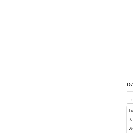
D
←
Ta
07
06